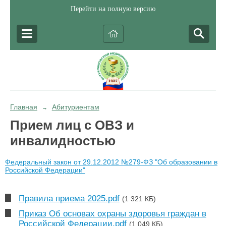
Перейти на полную версию
Главная
Абитуриентам
→
Прием лиц с ОВЗ и
инвалидностью
Федеральный закон от 29.12.2012 №279-ФЗ "Об образовании в
Российской Федерации"
Правила приема 2025.pdf
(1 321 КБ)
Приказ Об основах охраны здоровья граждан в
Российской Федерации.pdf
(1 049 КБ)