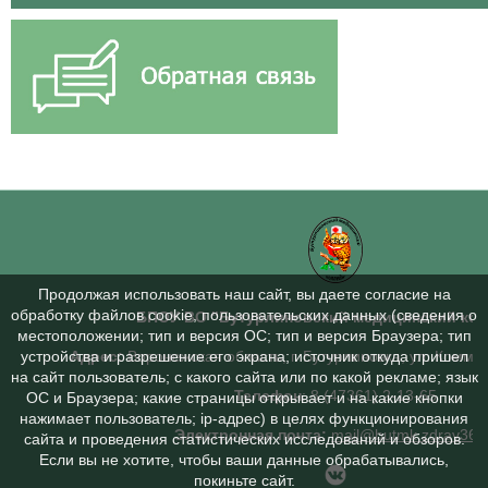
Продолжая использовать наш сайт, вы даете согласие на
обработку файлов cookie, пользовательских данных (сведения о
БПОУ ВО "Бутурлиновский медицинский ко
местоположении; тип и версия ОС; тип и версия Браузера; тип
Адрес:
Воронежская область, г. Бутурлиновка, ул. Коммун
устройства и разрешение его экрана; источник откуда пришел
на сайт пользователь; с какого сайта или по какой рекламе; язык
Телефон
: 8 (47361) 2-13-65
ОС и Браузера; какие страницы открывает и на какие кнопки
нажимает пользователь; ip-адрес) в целях функционирования
Электронная почта:
mail@butmk.zdrav36.
сайта и проведения статистических исследований и обзоров.
Если вы не хотите, чтобы ваши данные обрабатывались,
покиньте сайт.