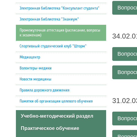
Вопросы
Электронная библиотека "Консультант студента"
Электронная библиотека "Знаниум"
Промежуточная аттестация (расписание, вопросы
34.02.
к экзаменам)
Спортивный студенческий клуб "Шторм"
Вопросы
Медиацентр
Волонтеры-медики
Вопросы
Новости медицины
Правила дорожного движения
31.02.
Памятки об организации целевого обучения
Учебно-методический раздел
Вопросы
Практическое обучение
Вопросы