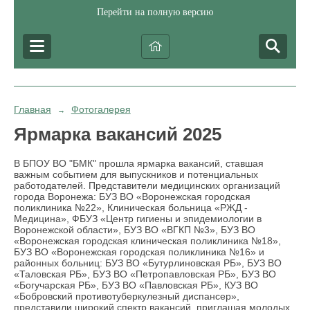
Перейти на полную версию
Главная
Фотогалерея
→
Ярмарка вакансий 2025
В БПОУ ВО "БМК" прошла ярмарка вакансий, ставшая
важным событием для выпускников и потенциальных
работодателей. Представители медицинских организаций
города Воронежа: БУЗ ВО «Воронежская городская
поликлиника №22», Клиническая больница «РЖД -
Медицина», ФБУЗ «Центр гигиены и эпидемиологии в
Воронежской области», БУЗ ВО «ВГКП №3», БУЗ ВО
«Воронежская городская клиническая поликлиника №18»,
БУЗ ВО «Воронежская городская поликлиника №16» и
районных больниц: БУЗ ВО «Бутурлиновская РБ», БУЗ ВО
«Таловская РБ», БУЗ ВО «Петропавловская РБ», БУЗ ВО
«Богучарская РБ», БУЗ ВО «Павловская РБ», КУЗ ВО
«Бобровский противотуберкулезный диспансер»,
представили широкий спектр вакансий, приглашая молодых