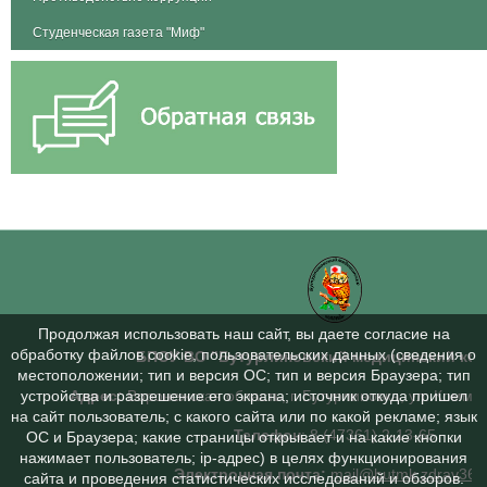
Студенческая газета "Миф"
Продолжая использовать наш сайт, вы даете согласие на
обработку файлов cookie, пользовательских данных (сведения о
БПОУ ВО "Бутурлиновский медицинский ко
местоположении; тип и версия ОС; тип и версия Браузера; тип
Адрес:
Воронежская область, г. Бутурлиновка, ул. Коммун
устройства и разрешение его экрана; источник откуда пришел
на сайт пользователь; с какого сайта или по какой рекламе; язык
Телефон
: 8 (47361) 2-13-65
ОС и Браузера; какие страницы открывает и на какие кнопки
нажимает пользователь; ip-адрес) в целях функционирования
Электронная почта:
mail@butmk.zdrav36.
сайта и проведения статистических исследований и обзоров.