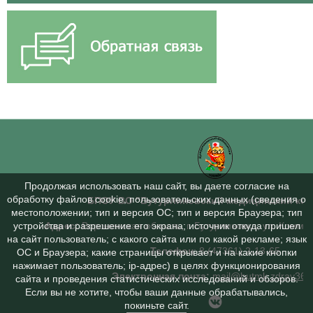
Продолжая использовать наш сайт, вы даете согласие на
обработку файлов cookie, пользовательских данных (сведения о
БПОУ ВО "Бутурлиновский медицинский ко
местоположении; тип и версия ОС; тип и версия Браузера; тип
Адрес:
Воронежская область, г. Бутурлиновка, ул. Коммун
устройства и разрешение его экрана; источник откуда пришел
на сайт пользователь; с какого сайта или по какой рекламе; язык
Телефон
: 8 (47361) 2-13-65
ОС и Браузера; какие страницы открывает и на какие кнопки
нажимает пользователь; ip-адрес) в целях функционирования
Электронная почта:
mail@butmk.zdrav36.
сайта и проведения статистических исследований и обзоров.
Если вы не хотите, чтобы ваши данные обрабатывались,
покиньте сайт.