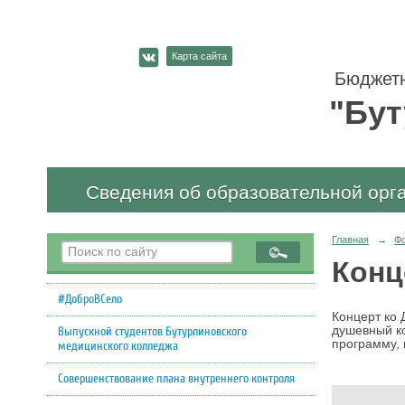
Карта сайта
Бюджетн
"Бут
Сведения об образовательной орг
Главная
→
Ф
Конц
#ДоброВСело
Концерт ко 
душевный к
Выпускной студентов Бутурлиновского
программу, 
медицинского колледжа
Совершенствование плана внутреннего контроля