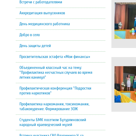
Встречи с работодателями
Аккредитация выпускников
День медицинского работника
Добро в село
День защиты детей
Просветительская эстафета «Мои финансы»
Объединенный классный час на тему:
"Профилактика несчастных случаев во время
летних каникул"
Профилактическая конференция "Подростки
против наркотиков"
Профилактика наркомании, токсикомании,
табакокурение. Формирование ЗОЖ
Студенты БМК посетили Бутурлиновский
народный краеведческий музей
Встреча участника СВО Владимира Ч. со