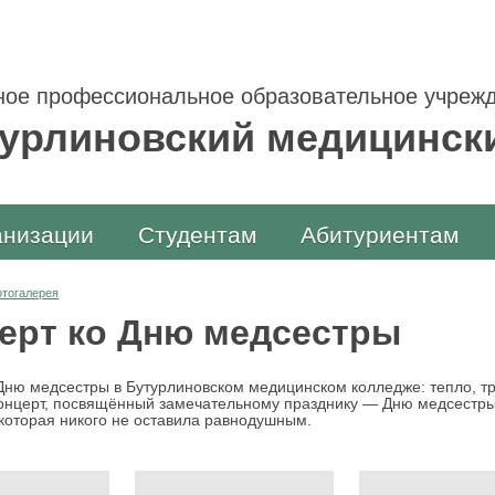
ое профессиональное образовательное учрежд
урлиновский медицинск
анизации
Студентам
Абитуриентам
отогалерея
ерт ко Дню медсестры
Дню медсестры в Бутурлиновском медицинском колледже: тепло, тр
онцерт, посвящённый замечательному празднику — Дню медсестры
которая никого не оставила равнодушным.