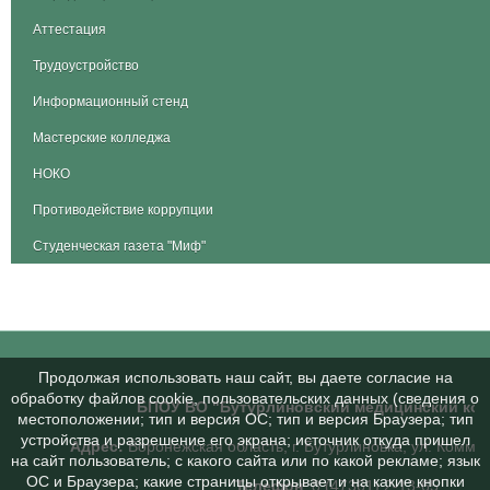
Аттестация
Трудоустройство
Информационный стенд
Мастерские колледжа
НОКО
Противодействие коррупции
Студенческая газета "Миф"
Продолжая использовать наш сайт, вы даете согласие на
обработку файлов cookie, пользовательских данных (сведения о
БПОУ ВО "Бутурлиновский медицинский ко
местоположении; тип и версия ОС; тип и версия Браузера; тип
устройства и разрешение его экрана; источник откуда пришел
Адрес:
Воронежская область, г. Бутурлиновка, ул. Коммун
на сайт пользователь; с какого сайта или по какой рекламе; язык
ОС и Браузера; какие страницы открывает и на какие кнопки
Телефон
: 8 (47361) 2-13-65